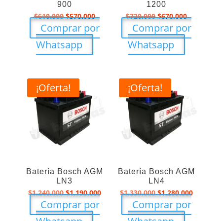
900
1200
El
El
El
El
$
610.000
$
570.000
$
720.000
$
670.000
precio
precio
precio
precio
Comprar por
Comprar por
original
actual
original
actual
era:
es:
era:
es:
Whatsapp
Whatsapp
$610.000.
$570.000.
$720.000.
$670.000.
¡Oferta!
¡Oferta!
Batería Bosch AGM
Batería Bosch AGM
LN3
LN4
El
El
El
El
$
1.240.000
$
1.190.000
$
1.330.000
$
1.280.000
precio
precio
precio
precio
Comprar por
Comprar por
original
actual
original
actual
era:
es:
era:
es:
$1.240.000.
$1.190.000.
$1.330.000.
$1.280.0