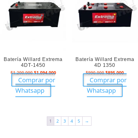
Batería Willard Extrema
Batería Willard Extrema
4DT-1450
4D 1350
El
El
El
El
$
1.200.000
$
1.094.000
$
990.000
$
895.000
precio
precio
precio
precio
Comprar por
Comprar por
original
actual
original
actual
era:
es:
era:
es:
Whatsapp
Whatsapp
$1.200.000.
$1.094.000.
$990.000.
$895.0
1
2
3
4
5
→