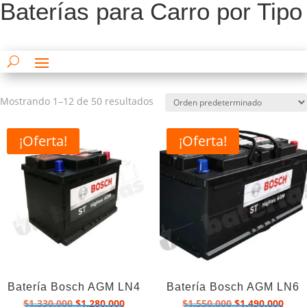
Baterías para Carro por Tipo
Mostrando 1–12 de 50 resultados
¡Oferta!
¡Oferta!
Batería Bosch AGM LN4
Batería Bosch AGM LN6
El
El
El
El
$
1.330.000
$
1.280.000
$
1.550.000
$
1.490.000