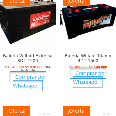
¡Oferta!
¡Oferta!
Batería Willard Extrema
Batería Willard Titanio
8DT 1500
4DT 1500
El
El
El
El
$
1.240.000
$
1.120.000
IVA
$
1.300.000
$
1.148.000
precio
precio
precio
prec
Incluido
Comprar por
original
actual
original
actu
Comprar por
era:
es:
era:
es:
Whatsapp
$1.240.000.
$1.120.000.
$1.300.000.
$1.1
Whatsapp
¡Oferta!
¡Oferta!