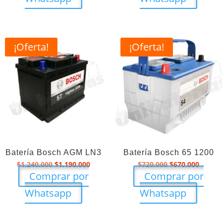
¡Oferta!
¡Oferta!
Batería Bosch AGM LN3
Batería Bosch 65 1200
El
El
El
El
$
1.240.000
$
1.190.000
$
720.000
$
670.000
precio
precio
precio
precio
Comprar por
Comprar por
original
actual
original
actual
era:
es:
era:
es:
Whatsapp
Whatsapp
$1.240.000.
$1.190.000.
$720.000.
$670.0