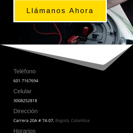
Llámanos Ahora
Teléfono
601 7167694
Celular
3008252818
Dirección
Carrera 20A # 74-07,
Bogotá, Colombia
Horarios