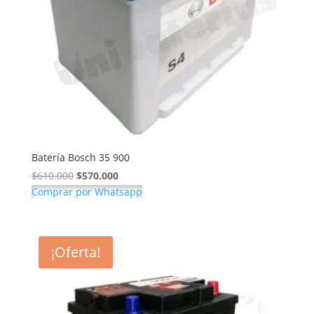
Batería Bosch 35 900
El
El
$
610.000
$
570.000
precio
precio
Comprar por Whatsapp
original
actual
era:
es:
$610.000.
$570.000.
¡Oferta!