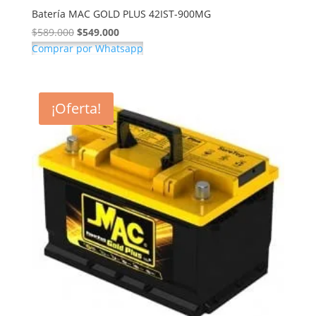
Batería MAC GOLD PLUS 42IST-900MG
El
El
$
589.000
$
549.000
precio
precio
Comprar por Whatsapp
original
actual
era:
es:
$589.000.
$549.000.
¡Oferta!