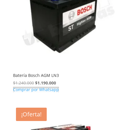
Batería Bosch AGM LN3
El
El
$
1.240.000
$
1.190.000
precio
precio
Comprar por Whatsapp
original
actual
era:
es:
$1.240.000.
$1.190.000.
¡Oferta!