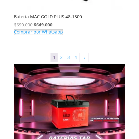
Batería MAC GOLD PLUS 48-1300
El
El
$
690.000
$
649.000
precio
precio
Comprar por Whatsapp
original
actual
era:
es:
$690.000.
$649.000.
1
2
3
4
→