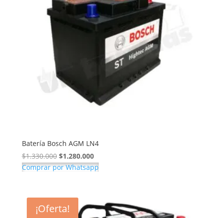
Batería Bosch AGM LN4
El
El
$
1.330.000
$
1.280.000
precio
precio
Comprar por Whatsapp
original
actual
era:
es:
$1.330.000.
$1.280.000.
¡Oferta!