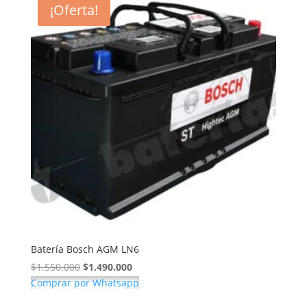
¡Oferta!
Batería Bosch AGM LN6
El
El
$
1.550.000
$
1.490.000
precio
precio
Comprar por Whatsapp
original
actual