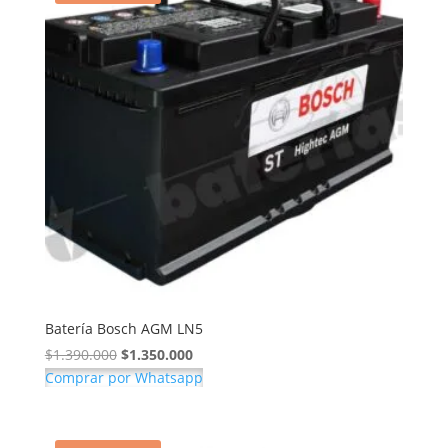
Batería Bosch AGM LN5
El
El
$
1.390.000
$
1.350.000
precio
precio
Comprar por Whatsapp
original
actual
era:
es:
$1.390.000.
$1.350.000.