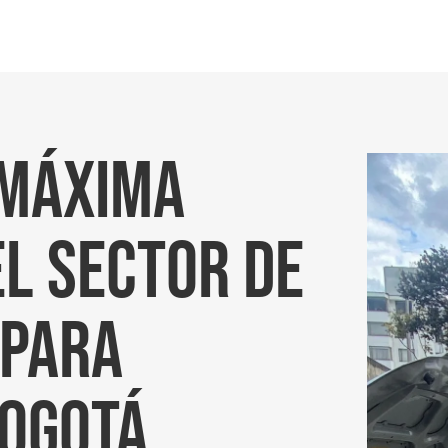
 máxima
el sector de
 para
Bogotá