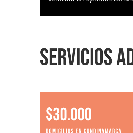
SERVICIOS A
$30.000
Domicilios en Cundinamarca