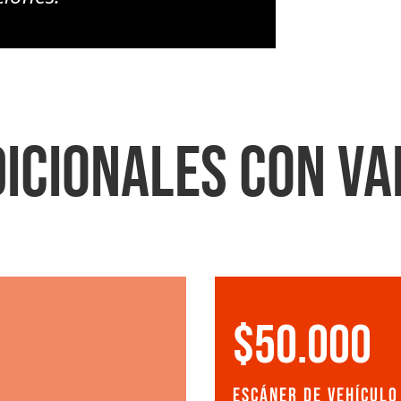
DICIONALES CON V
$50.000
Escáner de Vehícul