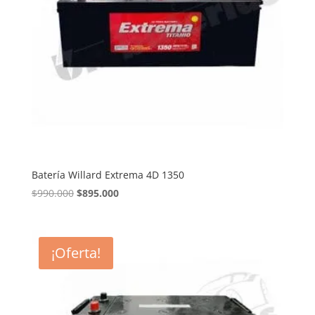
Batería Willard Extrema 4D 1350
El
El
$
990.000
$
895.000
precio
precio
original
actual
era:
es:
¡Oferta!
$990.000.
$895.000.