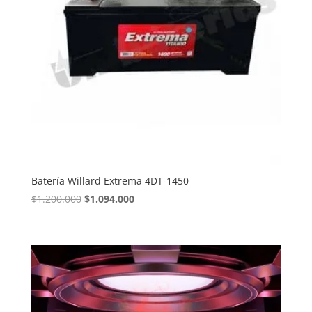
Batería Willard Extrema 4DT-1450
El
El
$
1.200.000
$
1.094.000
precio
precio
original
actual
era:
es:
$1.200.000.
$1.094.000.