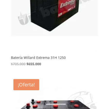
Batería Willard Extrema 31H 1250
El
El
$
705.000
$
655.000
precio
precio
original
actual
era:
es:
¡Oferta!
$705.000.
$655.000.