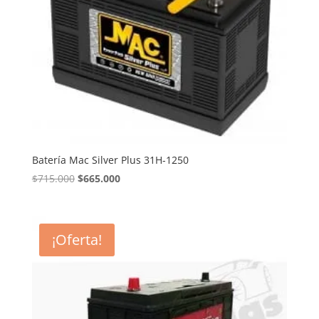
Batería Mac Silver Plus 31H-1250
El
El
$
715.000
$
665.000
precio
precio
original
actual
era:
es:
¡Oferta!
$715.000.
$665.000.