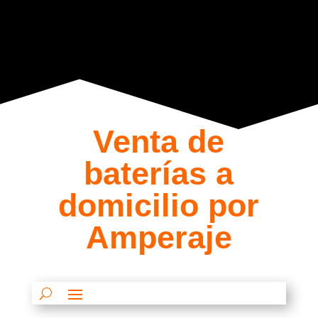
Venta de
baterías a
domicilio por
Amperaje