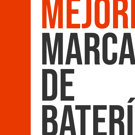
Mejor
marca
de
Bater