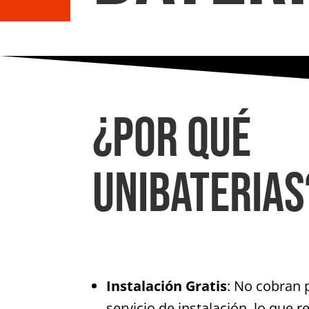
¿Por qué
Unibaterias
Instalación Gratis
: No cobran 
servicio de instalación, lo que r