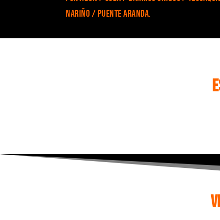
Nariño / Puente Aranda.
E
V