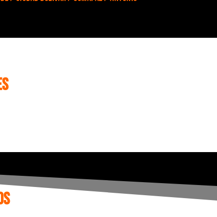
es
os