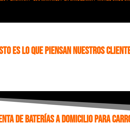
sto es lo que piensan nuestros client
enta de baterías a domicilio para Carr