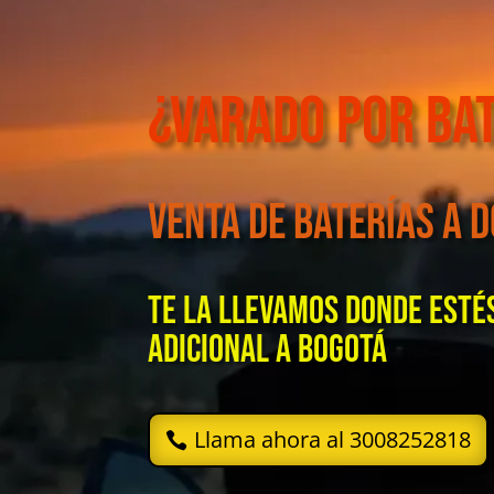
¿Varado por Ba
venta de baterías a d
Te la llevamos donde estés
adicional a Bogotá
Llama ahora al 3008252818