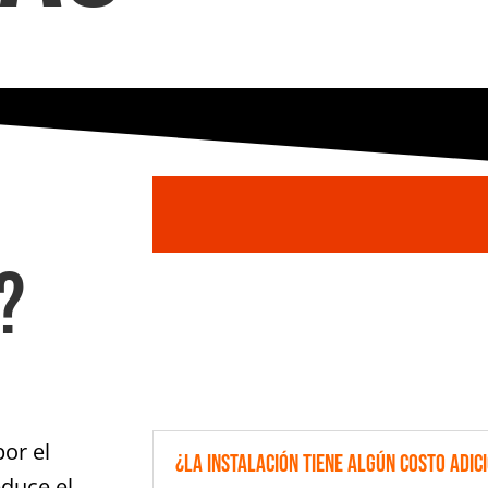
?
por el
¿La instalación tiene algún costo adic
educe el