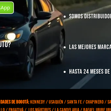
tsApp
Somos Distribuido
auto?
Las Mejores Marca
Hasta 24 Meses de
idades de Bogotá:
Kennedy / Usaquén / Santa Fe / Chapinero / Sa
llo / Engativá / Los Mártires / La Candelaria / Rafael Uribe Ur