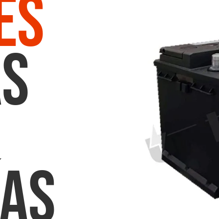
es
s
ías