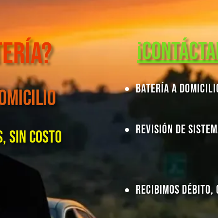
tería?
¡Contácta
Batería a Domicili
omicilio
Revisión de Sistem
, sin costo
Recibimos Débito, 