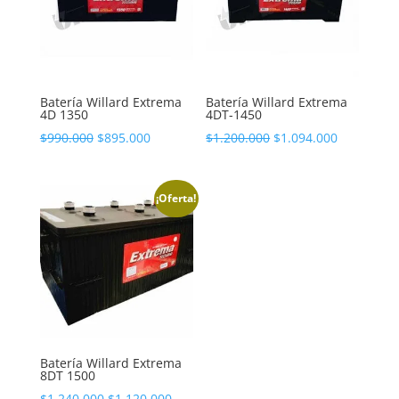
Batería Willard Extrema
Batería Willard Extrema
4D 1350
4DT-1450
El
El
El
El
$
990.000
$
895.000
$
1.200.000
$
1.094.000
precio
precio
precio
precio
original
actual
original
actual
era:
es:
era:
es:
¡Oferta!
$990.000.
$895.000.
$1.200.000.
$1.094.000
Batería Willard Extrema
8DT 1500
El
El
$
1.240.000
$
1.120.000