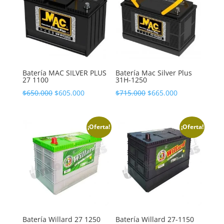
Batería MAC SILVER PLUS
Batería Mac Silver Plus
27 1100
31H-1250
El
El
El
El
$
650.000
$
605.000
$
715.000
$
665.000
precio
precio
precio
precio
original
actual
original
actual
era:
es:
era:
es:
¡Oferta!
¡Oferta!
$650.000.
$605.000.
$715.000.
$665.000.
Batería Willard 27 1250
Batería Willard 27-1150