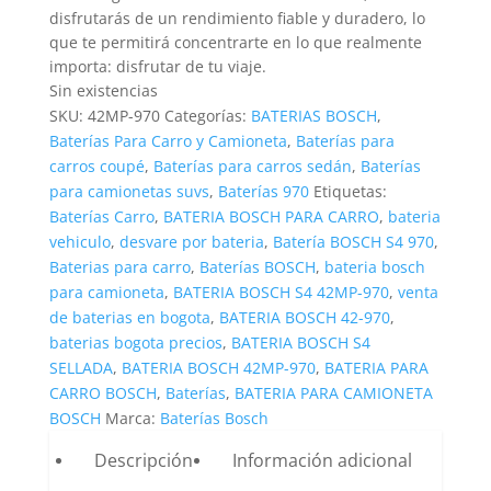
disfrutarás de un rendimiento fiable y duradero, lo
que te permitirá concentrarte en lo que realmente
importa: disfrutar de tu viaje.
Sin existencias
SKU:
42MP-970
Categorías:
BATERIAS BOSCH
,
Baterías Para Carro y Camioneta
,
Baterías para
carros coupé
,
Baterías para carros sedán
,
Baterías
para camionetas suvs
,
Baterías 970
Etiquetas:
Baterías Carro
,
BATERIA BOSCH PARA CARRO
,
bateria
vehiculo
,
desvare por bateria
,
Batería BOSCH S4 970
,
Baterias para carro
,
Baterías BOSCH
,
bateria bosch
para camioneta
,
BATERIA BOSCH S4 42MP-970
,
venta
de baterias en bogota
,
BATERIA BOSCH 42-970
,
baterias bogota precios
,
BATERIA BOSCH S4
SELLADA
,
BATERIA BOSCH 42MP-970
,
BATERIA PARA
CARRO BOSCH
,
Baterías
,
BATERIA PARA CAMIONETA
BOSCH
Marca:
Baterías Bosch
Descripción
Información adicional