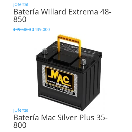
¡Oferta!
Batería Willard Extrema 48-
850
El precio original era: $490.000.
El precio actual es: $439.000.
$
490.000
$
439.000
¡Oferta!
Batería Mac Silver Plus 35-
800