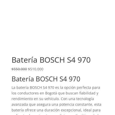
Batería BOSCH S4 970
El precio original era: $550.000.
El precio actual es: $510.000.
$
550.000
$
510.000
Batería BOSCH S4 970
La batería BOSCH S4 970 es la opción perfecta para
los conductores en Bogotá que buscan fiabilidad y
rendimiento en su vehículo. Con una tecnología
avanzada que asegura una potencia constante, esta
batería ofrece una duración excepcional, ideal para