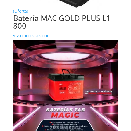
¡Oferta!
Batería MAC GOLD PLUS L1-
800
$
550.000
$
515.000