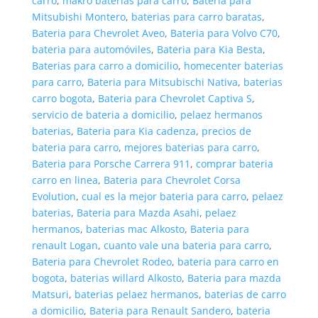
carro
,
makro baterias para carro
,
Bateria para
Mitsubishi Montero
,
baterias para carro baratas
,
Bateria para Chevrolet Aveo
,
Bateria para Volvo C70
,
bateria para automóviles
,
Bateria para Kia Besta
,
Baterias para carro a domicilio
,
homecenter baterias
para carro
,
Bateria para Mitsubischi Nativa
,
baterias
carro bogota
,
Bateria para Chevrolet Captiva S
,
servicio de bateria a domicilio
,
pelaez hermanos
baterias
,
Bateria para Kia cadenza
,
precios de
bateria para carro
,
mejores baterias para carro
,
Bateria para Porsche Carrera 911
,
comprar bateria
carro en linea
,
Bateria para Chevrolet Corsa
Evolution
,
cual es la mejor bateria para carro
,
pelaez
baterias
,
Bateria para Mazda Asahi
,
pelaez
hermanos
,
baterias mac Alkosto
,
Bateria para
renault Logan
,
cuanto vale una bateria para carro
,
Bateria para Chevrolet Rodeo
,
bateria para carro en
bogota
,
baterias willard Alkosto
,
Bateria para mazda
Matsuri
,
baterias pelaez hermanos
,
baterias de carro
a domicilio
,
Bateria para Renault Sandero
,
bateria