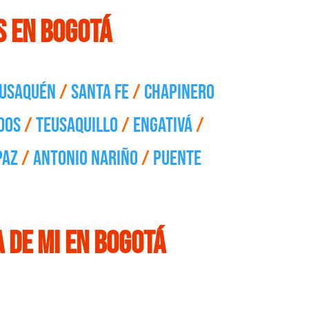
s en Bogotá
Usaquén
/
Santa Fe
/
Chapinero
dos
/
Teusaquillo
/
Engativá
/
paz
/
Antonio Nariño
/
Puente
a de mi en Bogotá