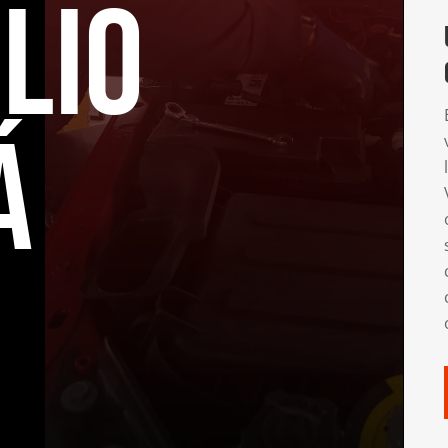
lio
á