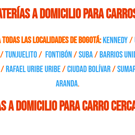
aterías a domicilio para carro
a todas las localidades de Bogotá:
Kennedy
/
/
Tunjuelito
/
Fontibón
/
Suba
/
Barrios Uni
/
Rafael Uribe Uribe
/
Ciudad Bolívar
/
Suma
Aranda
.
s a domicilio para carro cerc