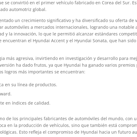
e se convirtió en el primer vehículo fabricado en Corea del Sur. E
cado automotriz global.
ntado un crecimiento significativo y ha diversificado su oferta de 
ar automóviles a mercados internacionales, logrando una notable 
ad y la innovación, lo que le permitió alcanzar estándares competit
 encuentran el Hyundai Accent y el Hyundai Sonata, que han sido
ia más agresiva, invirtiendo en investigación y desarrollo para mej
inversión ha dado frutos, ya que Hyundai ha ganado varios premios 
los logros más importantes se encuentran:
ica en su línea de productos.
Award.
te en índices de calidad.
no de los principales fabricantes de automóviles del mundo, con 
oca en la producción de vehículos, sino que también está comprom
ecológicas. Esto refleja el compromiso de Hyundai hacia un futuro a