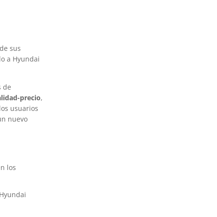
 de sus
ido a Hyundai
s de
alidad-precio
,
los usuarios
 un nuevo
n los
a Hyundai