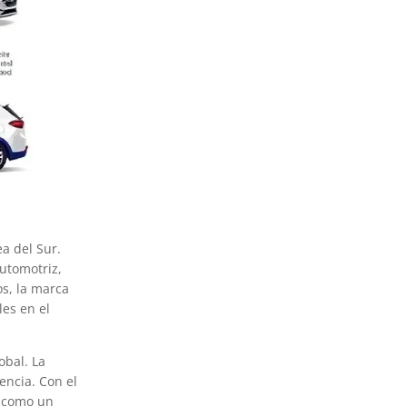
a del Sur.
utomotriz,
s, la marca
les en el
obal. La
encia. Con el
e como un