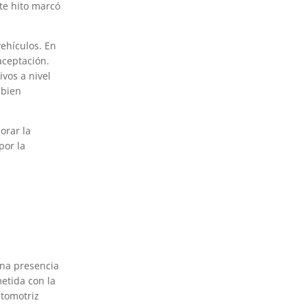
ste hito marcó
vehículos. En
aceptación.
ivos a nivel
 bien
orar la
por la
una presencia
etida con la
utomotriz