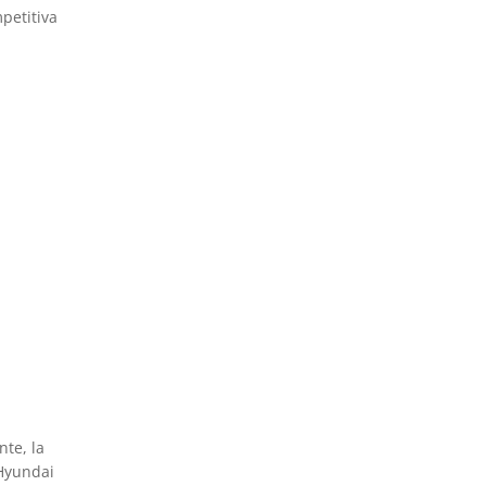
petitiva
te, la
 Hyundai