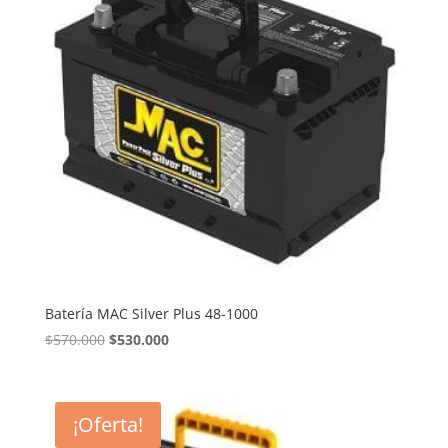
Batería MAC Silver Plus 48-1000
El
El
$
570.000
$
530.000
precio
precio
original
actual
era:
es:
¡Oferta!
$570.000.
$530.000.