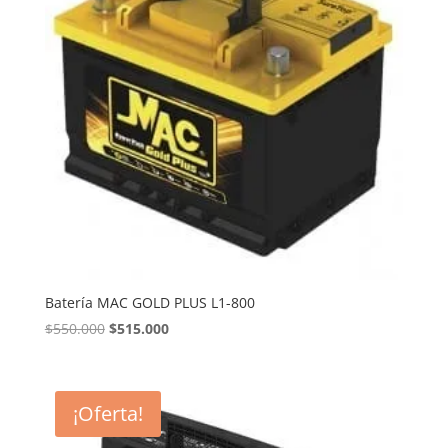
Batería MAC GOLD PLUS L1-800
El
El
$
550.000
$
515.000
precio
precio
original
actual
era:
es:
¡Oferta!
$550.000.
$515.000.