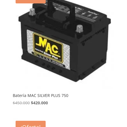
Batería MAC SILVER PLUS 750
El
El
$
450.000
$
420.000
precio
precio
original
actual
era:
es: