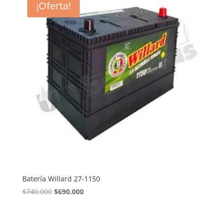
¡Oferta!
$910.000.
$860.000.
Batería Willard 27-1150
El
El
$
740.000
$
690.000
precio
precio
original
actual