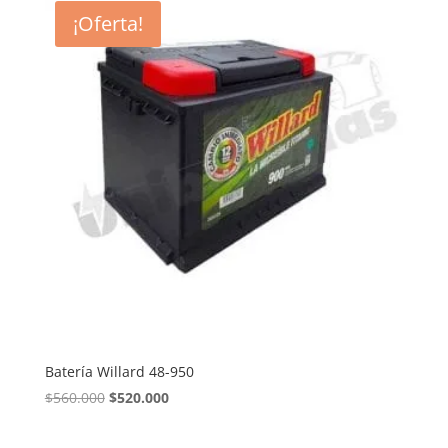
era:
es:
¡Oferta!
$740.000.
$690.000.
Batería Willard 48-950
El
El
$
560.000
$
520.000
precio
precio
original
actual