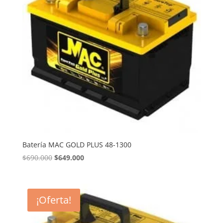
Batería MAC GOLD PLUS 48-1300
El
El
$
690.000
$
649.000
precio
precio
original
actual
era:
es:
¡Oferta!
$690.000.
$649.000.