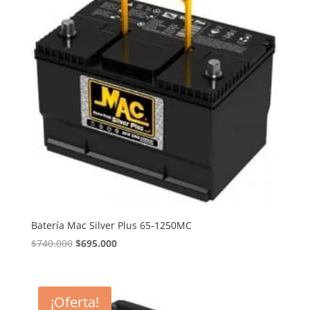
Batería Mac Silver Plus 65-1250MC
El
El
$
740.000
$
695.000
precio
precio
original
actual
era:
es:
¡Oferta!
$740.000.
$695.000.