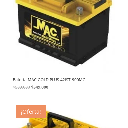
Batería MAC GOLD PLUS 42IST-900MG
El
El
$
589.000
$
549.000
precio
precio
original
actual
era:
es:
¡Oferta!
$589.000.
$549.000.