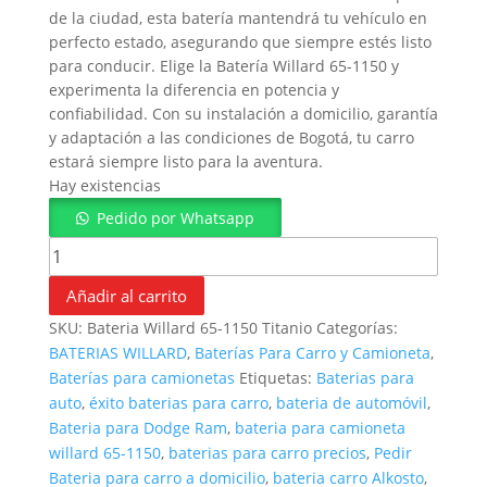
de la ciudad, esta batería mantendrá tu vehículo en
perfecto estado, asegurando que siempre estés listo
para conducir. Elige la Batería Willard 65-1150 y
experimenta la diferencia en potencia y
confiabilidad. Con su instalación a domicilio, garantía
y adaptación a las condiciones de Bogotá, tu carro
estará siempre listo para la aventura.
Hay existencias
Pedido por Whatsapp
Batería Willard 65-1150 cantidad
Añadir al carrito
SKU:
Bateria Willard 65-1150 Titanio
Categorías:
BATERIAS WILLARD
,
Baterías Para Carro y Camioneta
,
Baterías para camionetas
Etiquetas:
Baterias para
auto
,
éxito baterias para carro
,
bateria de automóvil
,
Bateria para Dodge Ram
,
bateria para camioneta
willard 65-1150
,
baterias para carro precios
,
Pedir
Bateria para carro a domicilio
,
bateria carro Alkosto
,