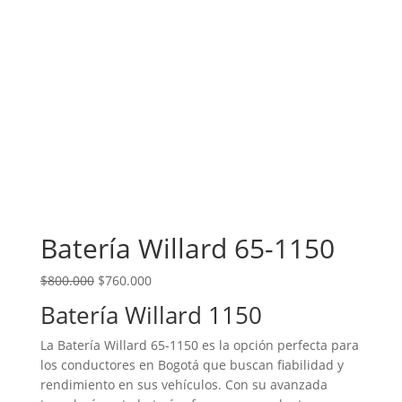
Batería Willard 65-1150
El precio original era: $800.000.
El precio actual es: $760.000.
$
800.000
$
760.000
Batería Willard 1150
La Batería Willard 65-1150 es la opción perfecta para
los conductores en Bogotá que buscan fiabilidad y
rendimiento en sus vehículos. Con su avanzada