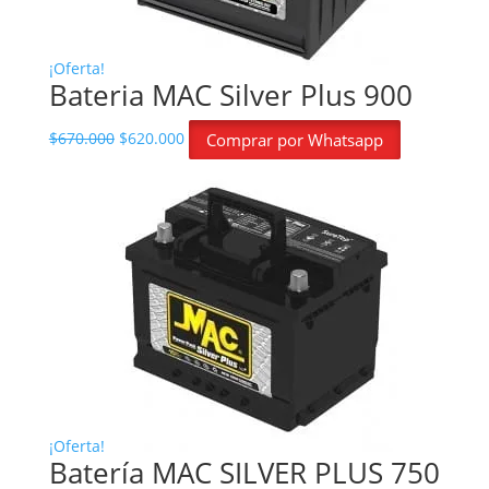
¡Oferta!
Bateria MAC Silver Plus 900
El precio original era: $670.000.
El precio actual es: $620.000.
$
670.000
$
620.000
Comprar por Whatsapp
¡Oferta!
Batería MAC SILVER PLUS 750