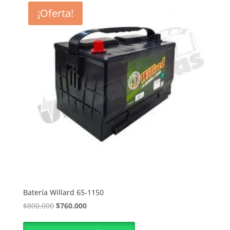
¡Oferta!
Batería Willard 65-1150
El
El
$
800.000
$
760.000
precio
precio
original
actual