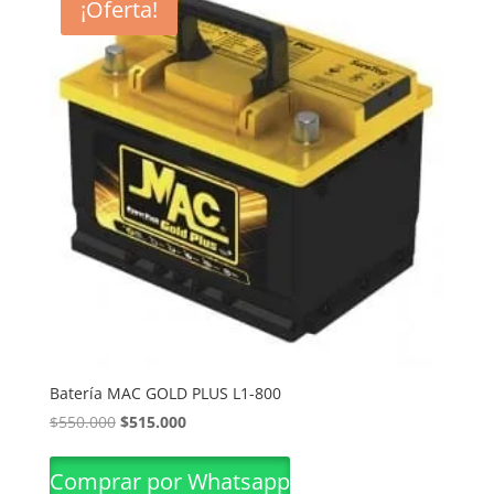
¡Oferta!
Batería MAC GOLD PLUS L1-800
El
El
$
550.000
$
515.000
precio
precio
original
actual
Comprar por Whatsapp