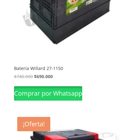
Batería Willard 27-1150
El
El
$
740.000
$
690.000
precio
precio
original
actual
Comprar por Whatsapp
era:
es:
$740.000.
$690.000.
¡Oferta!