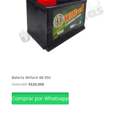
Batería Willard 48-950
El
El
$
560.000
$
520.000
precio
precio
original
actual
Comprar por Whatsapp
era:
es:
$560.000.
$520.000.