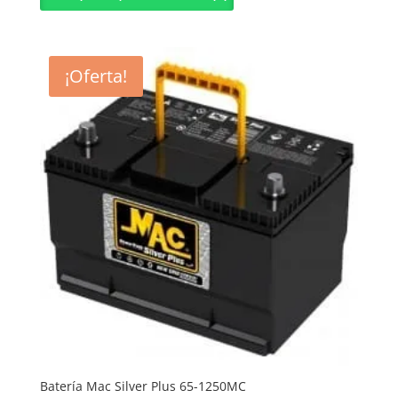
era:
es:
$550.000.
$515.000.
¡Oferta!
Batería Mac Silver Plus 65-1250MC