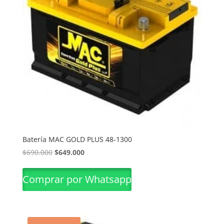
Batería MAC GOLD PLUS 48-1300
El
El
$
690.000
$
649.000
precio
precio
original
actual
Comprar por Whatsapp
era:
es:
$690.000.
$649.000.