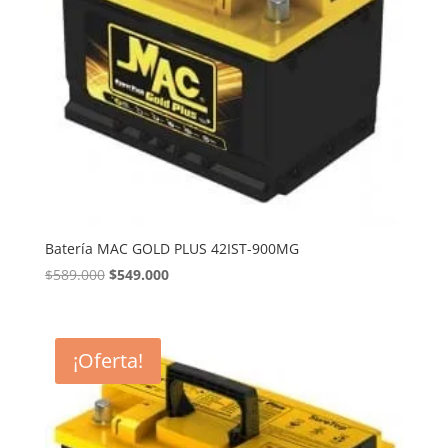
Batería MAC GOLD PLUS 42IST-900MG
El
El
$
589.000
$
549.000
precio
precio
original
actual
era:
es:
¡Oferta!
$589.000.
$549.000.