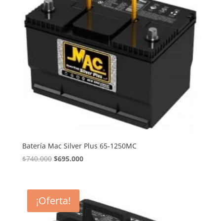
Batería Mac Silver Plus 65-1250MC
El
El
$
740.000
$
695.000
precio
precio
original
actual
era:
es:
¡Oferta!
$740.000.
$695.000.