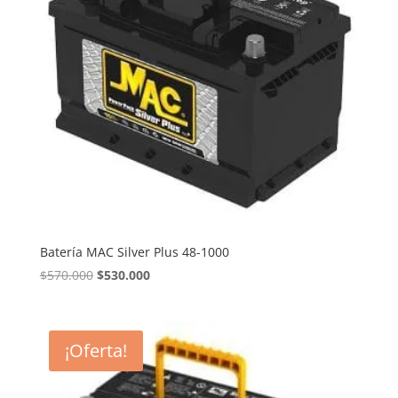
Batería MAC Silver Plus 48-1000
El
El
$
570.000
$
530.000
precio
precio
original
actual
era:
es:
¡Oferta!
$570.000.
$530.000.