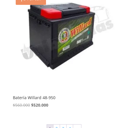
Batería Willard 48-950
El
El
$
560.000
$
520.000
precio
precio
original
actual
era:
es: