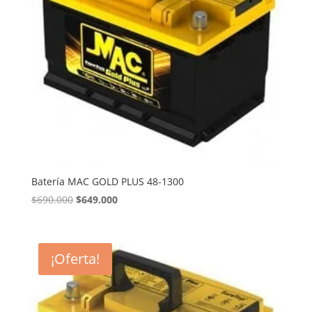
Batería MAC GOLD PLUS 48-1300
El
El
$
690.000
$
649.000
precio
precio
original
actual
era:
es:
¡Oferta!
$690.000.
$649.000.