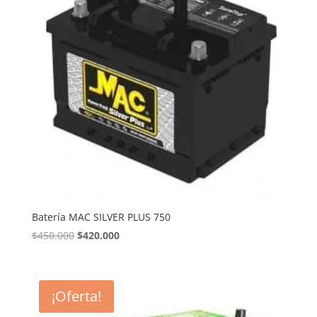
Batería MAC SILVER PLUS 750
El
El
$
450.000
$
420.000
precio
precio
original
actual
era:
es:
¡Oferta!
$450.000.
$420.000.