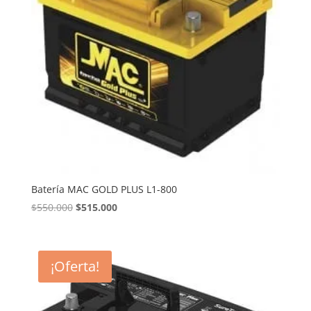
Batería MAC GOLD PLUS L1-800
El
El
$
550.000
$
515.000
precio
precio
original
actual
era:
es:
¡Oferta!
$550.000.
$515.000.