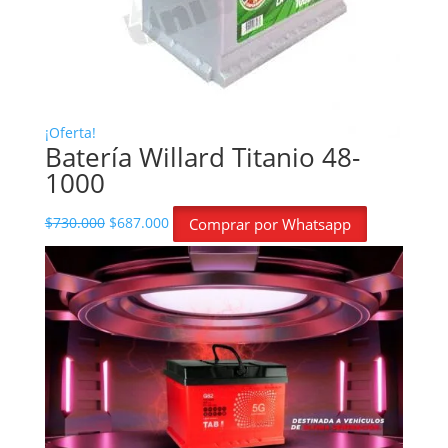
¡Oferta!
Batería Willard Titanio 48-
1000
El precio original era: $730.000.
El precio actual es: $687.000.
$
730.000
$
687.000
Comprar por Whatsapp