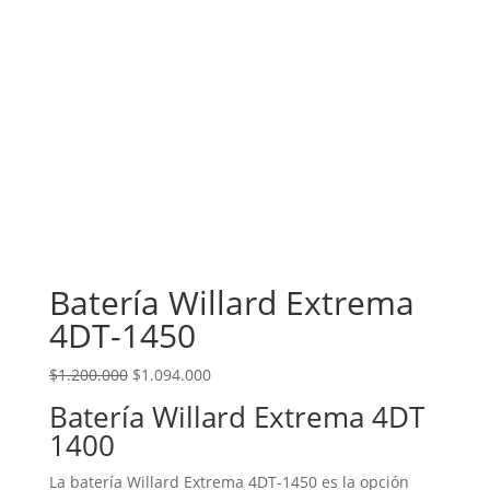
Batería Willard Extrema
4DT-1450
El precio original era: $1.200.000.
El precio actual es: $1.094.000.
$
1.200.000
$
1.094.000
Batería Willard Extrema 4DT
1400
La batería Willard Extrema 4DT-1450 es la opción