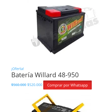
¡Oferta!
Batería Willard 48-950
El precio original era: $560.000.
El precio actual es: $520.000.
$
560.000
$
520.000
Comprar por Whatsapp