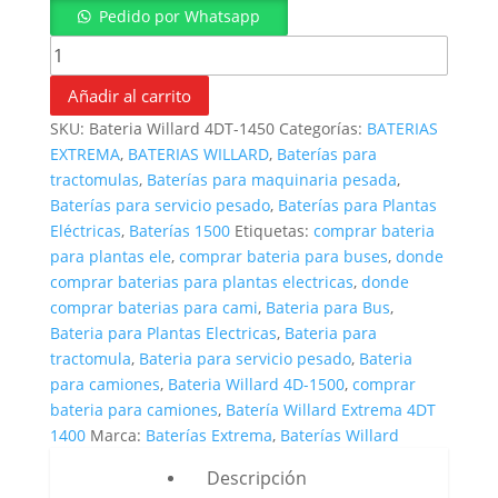
Pedido por Whatsapp
Batería Willard Extrema 4DT-1450 cantidad
Añadir al carrito
SKU:
Bateria Willard 4DT-1450
Categorías:
BATERIAS
EXTREMA
,
BATERIAS WILLARD
,
Baterías para
tractomulas
,
Baterías para maquinaria pesada
,
Baterías para servicio pesado
,
Baterías para Plantas
Eléctricas
,
Baterías 1500
Etiquetas:
comprar bateria
para plantas ele
,
comprar bateria para buses
,
donde
comprar baterias para plantas electricas
,
donde
comprar baterias para cami
,
Bateria para Bus
,
Bateria para Plantas Electricas
,
Bateria para
tractomula
,
Bateria para servicio pesado
,
Bateria
para camiones
,
Bateria Willard 4D-1500
,
comprar
bateria para camiones
,
Batería Willard Extrema 4DT
1400
Marca:
Baterías Extrema
,
Baterías Willard
Descripción