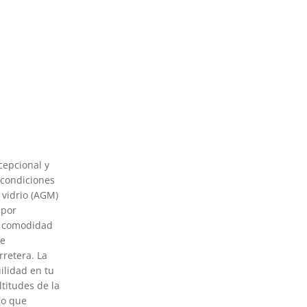
cepcional y
 condiciones
 vidrio (AGM)
 por
la comodidad
se
rretera. La
ilidad en tu
ltitudes de la
no que