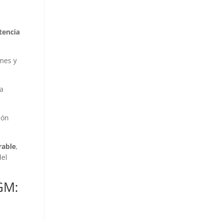
tencia
ames y
a
ión
rable
,
del
AGM: