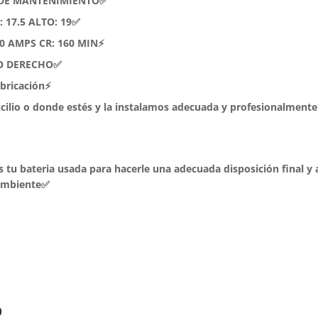
E DE MANTENIMIENTO✅
 17.5 ALTO: 19✅
50 AMPS CR: 160 MIN⚡
DO DERECHO✅
abricación⚡
icilio o donde estés y la instalamos adecuada y profesionalmente
 tu bateria usada para hacerle una adecuada disposición final y 
 ambiente✅
o