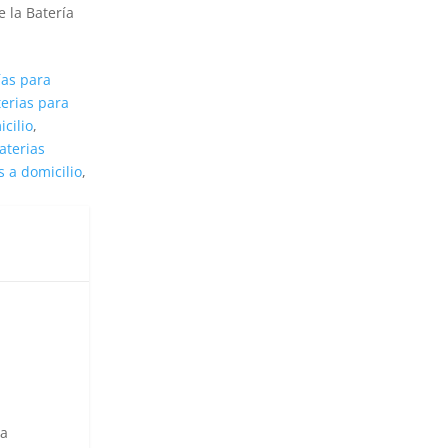
 la Batería
ías para
terias para
icilio
,
aterias
s a domicilio
,
ga