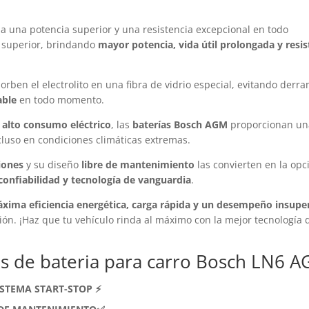
 una potencia superior y una resistencia excepcional en todo
 superior, brindando
mayor potencia, vida útil prolongada y resis
orben el electrolito en una fibra de vidrio especial, evitando derr
able
en todo momento.
y alto consumo eléctrico
, las
baterías Bosch AGM
proporcionan un
luso en condiciones climáticas extremas.
iones
y su diseño
libre de mantenimiento
las convierten en la opc
 confiabilidad y tecnología de vanguardia
.
xima eficiencia energética, carga rápida y un desempeño insupe
ión. ¡Haz que tu vehículo rinda al máximo con la mejor tecnología 
cas de bateria para carro Bosch LN6 
ISTEMA START-STOP ⚡