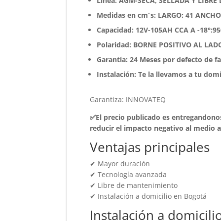
Línea: AGM-SECA, SELLADA Y LIBR
Medidas en cm´s: LARGO: 41 ANCHO:
Capacidad: 12V-105AH CCA A -18°:9
Polaridad: BORNE POSITIVO AL LA
Garantía: 24 Meses por defecto de f
Instalación: Te la llevamos a tu dom
Garantiza: INNOVATEQ
✅El precio publicado es entregandonos
reducir el impacto negativo al medio
Ventajas principales
✔ Mayor duración
✔ Tecnología avanzada
✔ Libre de mantenimiento
✔ Instalación a domicilio en Bogotá
Instalación a domicili