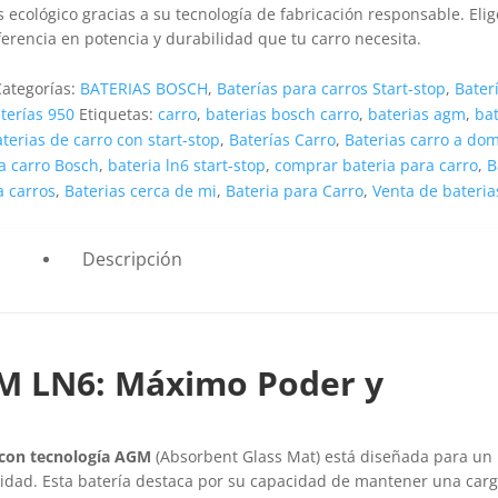
cológico gracias a su tecnología de fabricación responsable. Elige
rencia en potencia y durabilidad que tu carro necesita.
Categorías:
BATERIAS BOSCH
,
Baterías para carros Start-stop
,
Bater
terías 950
Etiquetas:
carro
,
baterias bosch carro
,
baterias agm
,
ba
terias de carro con start-stop
,
Baterías Carro
,
Baterias carro a dom
a carro Bosch
,
bateria ln6 start-stop
,
comprar bateria para carro
,
B
a carros
,
Baterias cerca de mi
,
Bateria para Carro
,
Venta de bateria
Descripción
M LN6: Máximo Poder y
 con tecnología AGM
(Absorbent Glass Mat) está diseñada para un
lidad. Esta batería destaca por su capacidad de mantener una car