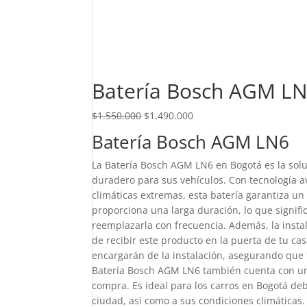
Batería Bosch AGM L
El precio original era: $1.550.000.
El precio actual es: $1.4
$
1.550.000
$
1.490.000
Batería Bosch AGM LN6
La Batería Bosch AGM LN6 en Bogotá es la sol
duradero para sus vehículos. Con tecnología a
climáticas extremas, esta batería garantiza u
proporciona una larga duración, lo que signif
reemplazarla con frecuencia. Además, la insta
de recibir este producto en la puerta de tu ca
encargarán de la instalación, asegurando que t
Batería Bosch AGM LN6 también cuenta con una
compra. Es ideal para los carros en Bogotá debi
ciudad, así como a sus condiciones climáticas. 