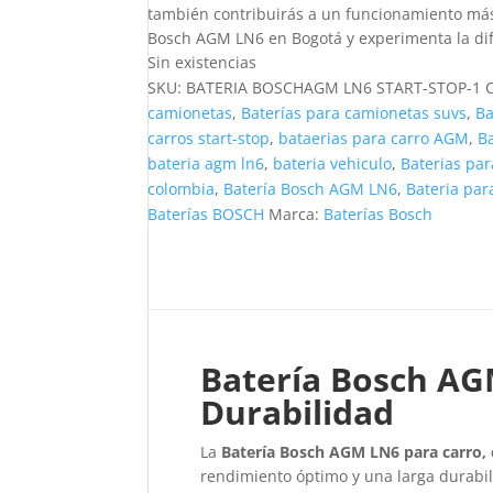
también contribuirás a un funcionamiento más e
Bosch AGM LN6 en Bogotá y experimenta la dife
Sin existencias
SKU:
BATERIA BOSCHAGM LN6 START-STOP-1
camionetas
,
Baterías para camionetas suvs
,
Ba
carros start-stop
,
bataerias para carro AGM
,
Ba
bateria agm ln6
,
bateria vehiculo
,
Baterias par
colombia
,
Batería Bosch AGM LN6
,
Bateria par
Baterías BOSCH
Marca:
Baterías Bosch
Batería Bosch AG
Durabilidad
La
Batería Bosch AGM LN6 para carro,
rendimiento óptimo y una larga durabi