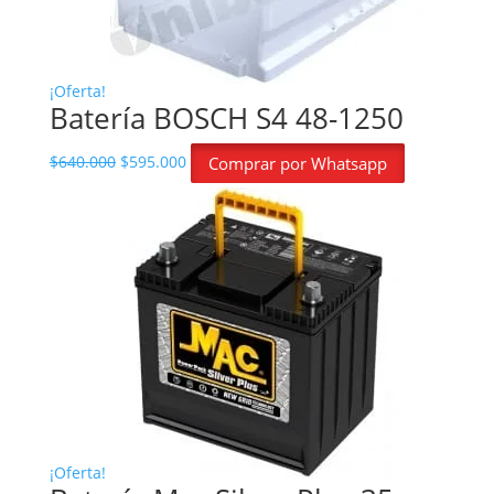
¡Oferta!
Batería BOSCH S4 48-1250
El precio original era: $640.000.
El precio actual es: $595.000.
$
640.000
$
595.000
Comprar por Whatsapp
¡Oferta!