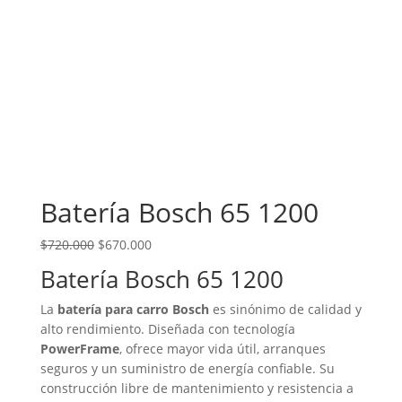
Batería Bosch 65 1200
El precio original era: $720.000.
El precio actual es: $670.000.
$
720.000
$
670.000
Batería Bosch 65 1200
La
batería para carro Bosch
es sinónimo de calidad y
alto rendimiento. Diseñada con tecnología
PowerFrame
, ofrece mayor vida útil, arranques
seguros y un suministro de energía confiable. Su
construcción libre de mantenimiento y resistencia a