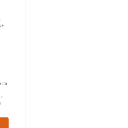
s
ue
acta
os
u