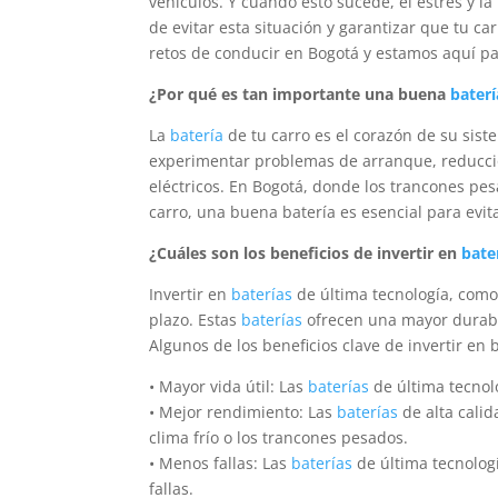
vehículos. Y cuando esto sucede, el estrés y 
de evitar esta situación y garantizar que tu c
retos de conducir en Bogotá y estamos aquí par
¿Por qué es tan importante una buena
baterí
La
batería
de tu carro es el corazón de su sist
experimentar problemas de arranque, reducció
eléctricos. En Bogotá, donde los trancones pes
carro, una buena batería es esencial para evi
¿Cuáles son los beneficios de invertir en
bate
Invertir en
baterías
de última tecnología, como
plazo. Estas
baterías
ofrecen una mayor durabi
Algunos de los beneficios clave de invertir en 
• Mayor vida útil: Las
baterías
de última tecno
• Mejor rendimiento: Las
baterías
de alta cali
clima frío o los trancones pesados.
• Menos fallas: Las
baterías
de última tecnolog
fallas.