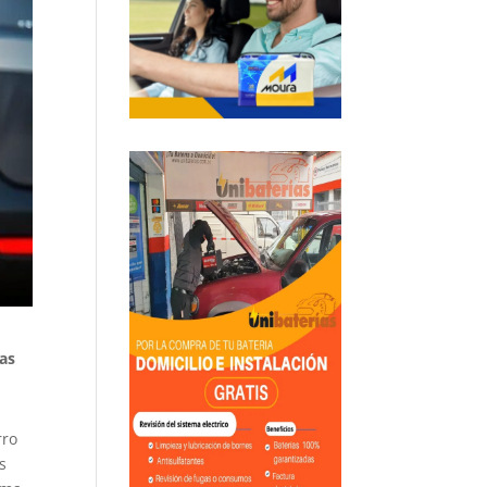
ias
rro
s