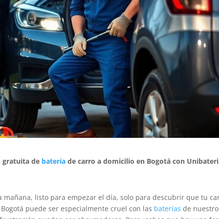
 gratuita de
batería
de carro a domicilio en Bogotá con Unibater
 mañana, listo para empezar el día, solo para descubrir que tu ca
n Bogotá puede ser especialmente cruel con las
baterías
de nuestro