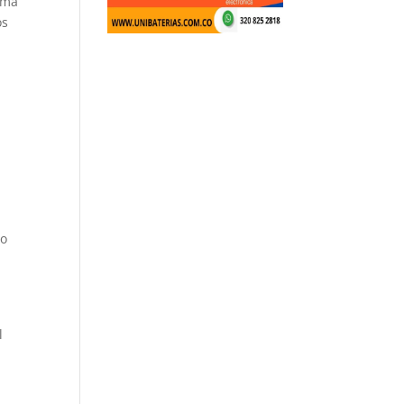
rma
os
go
l