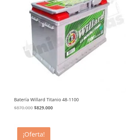
Batería Willard Titanio 48-1100
El
El
$
870.000
$
829.000
precio
precio
original
actual
era:
es:
¡Oferta!
$870.000.
$829.000.