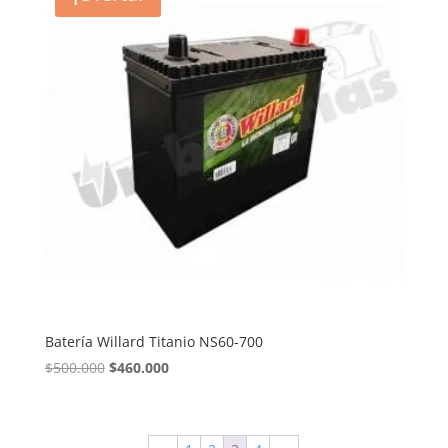
Batería Willard Titanio NS60-700
El
El
$
500.000
$
460.000
precio
precio
original
actual
era:
es: