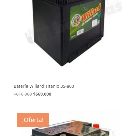
Batería Willard Titanio 35-800
El
El
$
610.000
$
569.000
precio
precio
original
actual
era:
es:
¡Oferta!
$610.000.
$569.000.