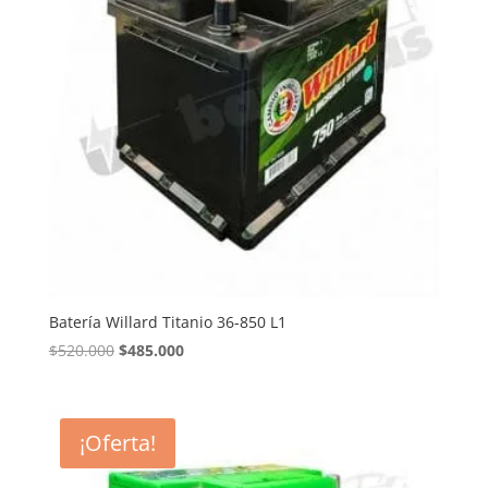
Batería Willard Titanio 36-850 L1
El
El
$
520.000
$
485.000
precio
precio
original
actual
era:
es:
¡Oferta!
$520.000.
$485.000.