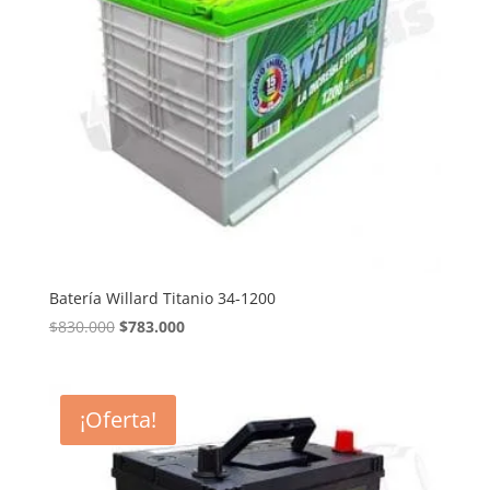
Batería Willard Titanio 34-1200
El
El
$
830.000
$
783.000
precio
precio
original
actual
era:
es:
¡Oferta!
$830.000.
$783.000.