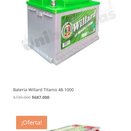
Batería Willard Titanio 48-1000
El
El
$
730.000
$
687.000
precio
precio
original
actual
era:
es:
¡Oferta!
$730.000.
$687.000.