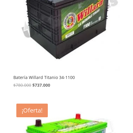
Batería Willard Titanio 34-1100
El
El
$
780.000
$
737.000
precio
precio
original
actual
era:
es:
¡Oferta!
$780.000.
$737.000.