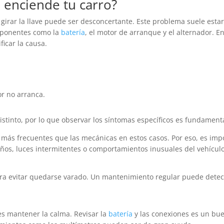
 enciende tu carro?
girar la llave puede ser desconcertante. Este problema suele esta
mponentes como la
batería
, el motor de arranque y el alternador. 
ficar la causa.
or no arranca.
stinto, por lo que observar los síntomas específicos es fundamenta
on más frecuentes que las mecánicas en estos casos. Por eso, es imp
años, luces intermitentes o comportamientos inusuales del vehículo
ara evitar quedarse varado. Un mantenimiento regular puede detec
 es mantener la calma. Revisar la
batería
y las conexiones es un bu