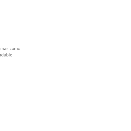
ormas como
endable