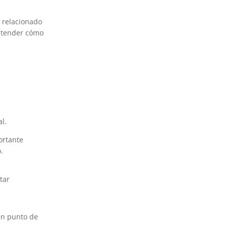
r relacionado
Entender cómo
l.
ortante
.
tar
en punto de