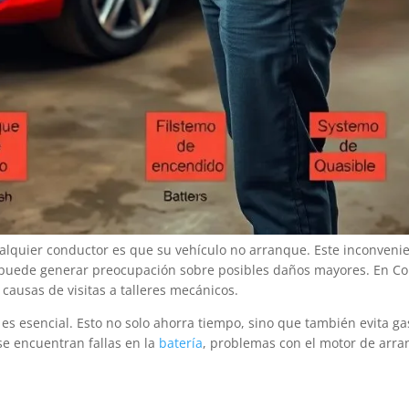
alquier conductor es que su vehículo no arranque. Este inconvenie
n puede generar preocupación sobre posibles daños mayores. En Co
 causas de visitas a talleres mecánicos.
es esencial. Esto no solo ahorra tiempo, sino que también evita ga
se encuentran fallas en la
batería
, problemas con el motor de arra