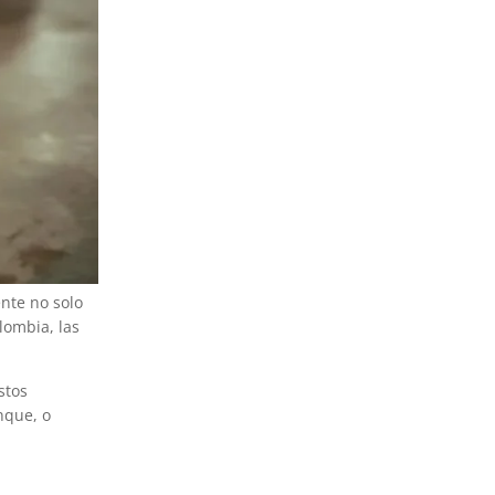
nte no solo
lombia, las
stos
nque, o