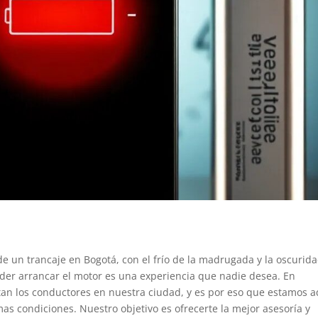
 un trancaje en Bogotá, con el frío de la madrugada y la oscurid
der arrancar el motor es una experiencia que nadie desea. En
tan los conductores en nuestra ciudad, y es por eso que estamos a
as condiciones. Nuestro objetivo es ofrecerte la mejor asesoría y