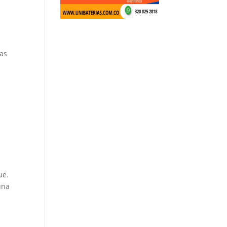
das
ue.
una
n