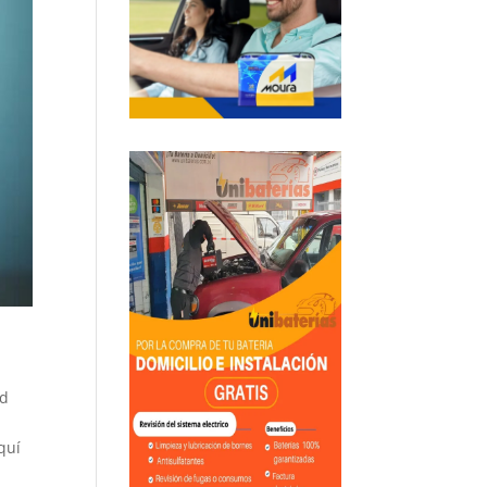
ad
quí