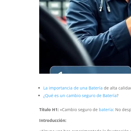
La importancia de una
Batería
de alta calida
¿Qué es un cambio seguro de
Batería
?
Título H1:
«Cambio seguro de
batería
: No des
Introducción: