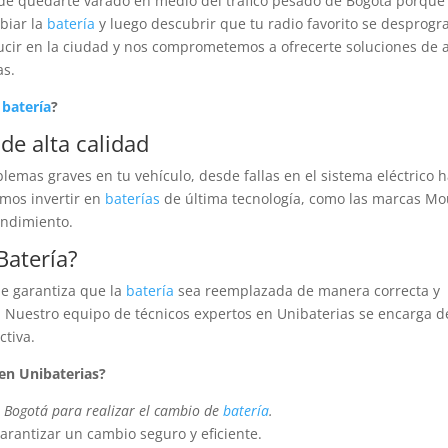
 de quedarte varado en medio del tráfico pesado de Bogotá porque
biar la
batería
y luego descubrir que tu radio favorito se desprog
ucir en la ciudad y nos comprometemos a ofrecerte soluciones de a
as.
e
batería
?
de alta calidad
emas graves en tu vehículo, desde fallas en el sistema eléctrico 
mos invertir en
baterías
de última tecnología, como las marcas Mo
endimiento.
Batería
?
e garantiza que la
batería
sea reemplazada de manera correcta y
o. Nuestro equipo de técnicos expertos en Unibaterias se encarga d
ctiva.
en Unibaterias?
n Bogotá para realizar el cambio de
batería
.
arantizar un cambio seguro y eficiente.