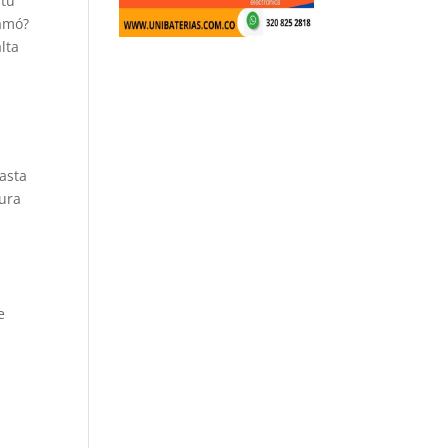
 tu
ramó?
lta
hasta
ura
e