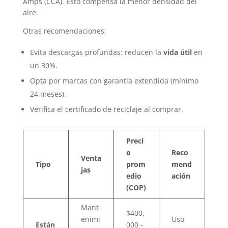
Amps (CCA). Esto compensa la menor densidad del
aire.
Otras recomendaciones:
Evita descargas profundas: reducen la
vida útil
en
un 30%.
Opta por marcas con garantía extendida (mínimo
24 meses).
Verifica el certificado de reciclaje al comprar.
Preci
o
Reco
Venta
Tipo
prom
mend
jas
edio
ación
(COP)
Mant
$400,
enimi
Uso
Están
000 -