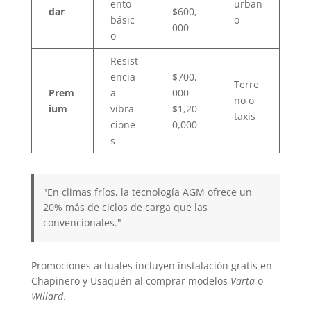
ento
urban
dar
$600,
básic
o
000
o
Resist
encia
$700,
Terre
Prem
a
000 -
no o
ium
vibra
$1,20
taxis
cione
0,000
s
"En climas fríos, la tecnología AGM ofrece un
20% más de ciclos de carga que las
convencionales."
Promociones actuales incluyen instalación gratis en
Chapinero y Usaquén al comprar modelos
Varta
o
Willard
.