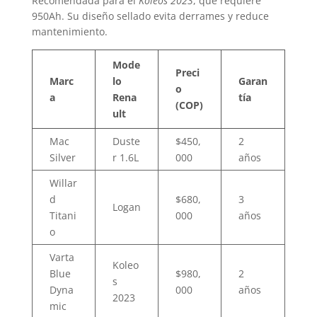
Recomendada para el
Koleos 2023
, que requiere
950Ah. Su diseño sellado evita derrames y reduce
mantenimiento.
Mode
Preci
Marc
lo
Garan
o
a
Rena
tía
(COP)
ult
Mac
Duste
$450,
2
Silver
r 1.6L
000
años
Willar
d
$680,
3
Logan
Titani
000
años
o
Varta
Koleo
Blue
$980,
2
s
Dyna
000
años
2023
mic