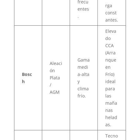
frecu
rga
entes
const
.
antes.
Eleva
do
CCA
(Arra
Gama
nque
Aleaci
medi
en
ón
Bosc
a-alta
Frío)
Plata
h
y
ideal
/
clima
para
AGM
frío.
las
maña
nas
helad
as.
Tecno