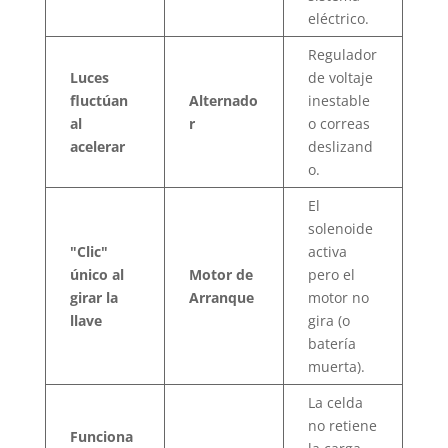
eléctrico.
Regulador
Luces
de voltaje
fluctúan
Alternado
inestable
al
r
o correas
acelerar
deslizand
o.
El
solenoide
"Clic"
activa
único al
Motor de
pero el
girar la
Arranque
motor no
llave
gira (o
batería
muerta).
La celda
no retiene
Funciona