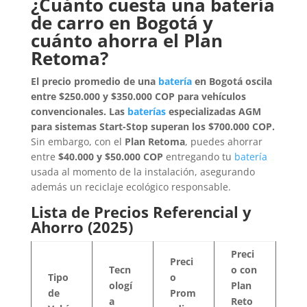
¿Cuánto cuesta una batería
de carro en Bogotá y
cuánto ahorra el Plan
Retoma?
El precio promedio de una
batería
en Bogotá oscila
entre $250.000 y $350.000 COP para vehículos
convencionales. Las
baterías
especializadas AGM
para sistemas Start-Stop superan los $700.000 COP.
Sin embargo, con el
Plan Retoma
, puedes ahorrar
entre
$40.000 y $50.000 COP
entregando tu
batería
usada al momento de la instalación, asegurando
además un reciclaje ecológico responsable.
Lista de Precios Referencial y
Ahorro (2025)
Preci
Preci
Tecn
o con
Tipo
o
ologí
Plan
de
Prom
a
Reto