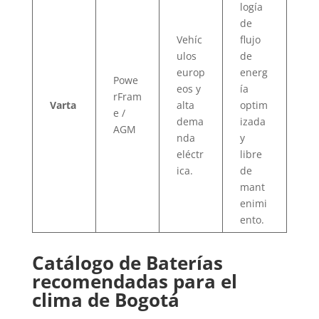
logía
de
Vehíc
flujo
ulos
de
europ
energ
Powe
eos y
ía
rFram
Varta
alta
optim
e /
dema
izada
AGM
nda
y
eléctr
libre
ica.
de
mant
enimi
ento.
Catálogo de Baterías
recomendadas para el
clima de Bogotá