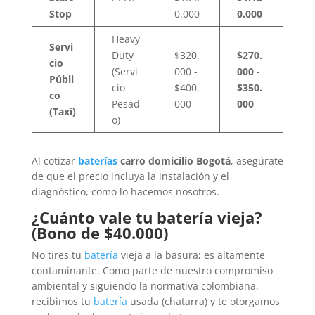
Stop
0.000
0.000
Heavy
Servi
Duty
$320.
$270.
cio
(Servi
000 -
000 -
Públi
cio
$400.
$350.
co
Pesad
000
000
(Taxi)
o)
Al cotizar
baterías
carro domicilio Bogotá
, asegúrate
de que el precio incluya la instalación y el
diagnóstico, como lo hacemos nosotros.
¿Cuánto vale tu batería vieja?
(Bono de $40.000)
No tires tu
batería
vieja a la basura; es altamente
contaminante. Como parte de nuestro compromiso
ambiental y siguiendo la normativa colombiana,
recibimos tu
batería
usada (chatarra) y te otorgamos