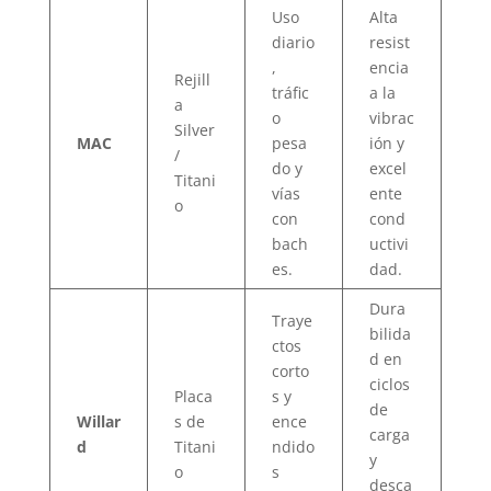
Uso
Alta
diario
resist
,
encia
Rejill
tráfic
a la
a
o
vibrac
Silver
MAC
pesa
ión y
/
do y
excel
Titani
vías
ente
o
con
cond
bach
uctivi
es.
dad.
Dura
Traye
bilida
ctos
d en
corto
ciclos
Placa
s y
de
Willar
s de
ence
carga
d
Titani
ndido
y
o
s
desca