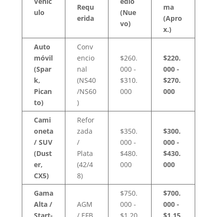
Vehíc
edio
Requ
ma
ulo
(Nue
erida
(Apro
vo)
x.)
Auto
Conv
móvil
encio
$260.
$220.
(Spar
nal
000 -
000 -
k,
(NS40
$310.
$270.
Pican
/NS60
000
000
to)
)
Cami
Refor
oneta
zada
$350.
$300.
/ SUV
/
000 -
000 -
(Dust
Plata
$480.
$430.
er,
(42/4
000
000
CX5)
8)
Gama
$750.
$700.
Alta /
AGM
000 -
000 -
Start-
/ EFB
$1.20
$1.15