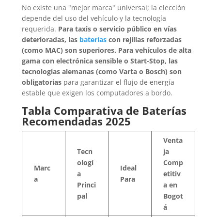
No existe una "mejor marca" universal; la elección
depende del uso del vehículo y la tecnología
requerida.
Para taxis o servicio público en vías
deterioradas, las
baterías
con rejillas reforzadas
(como MAC) son superiores. Para vehículos de alta
gama con electrónica sensible o Start-Stop, las
tecnologías alemanas (como Varta o Bosch) son
obligatorias
para garantizar el flujo de energía
estable que exigen los computadores a bordo.
Tabla Comparativa de Baterías
Recomendadas 2025
Venta
Tecn
ja
ologí
Comp
Marc
Ideal
a
etitiv
a
Para
Princi
a en
pal
Bogot
á