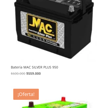
Batería MAC SILVER PLUS 950
El
El
$
600.000
$
559.000
precio
precio
original
actual
era:
es:
¡Oferta!
$600.000.
$559.000.