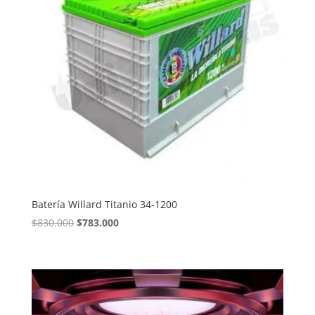
Batería Willard Titanio 34-1200
El
El
$
830.000
$
783.000
precio
precio
original
actual
era:
es:
$830.000.
$783.000.