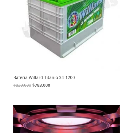
Batería Willard Titanio 34-1200
El
El
$
830.000
$
783.000
precio
precio
original
actual
era:
es:
$830.000.
$783.000.