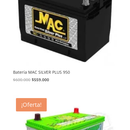
Batería MAC SILVER PLUS 950
El
El
$
600.000
$
559.000
precio
precio
original
actual
era:
es:
¡Oferta!
$600.000.
$559.000.