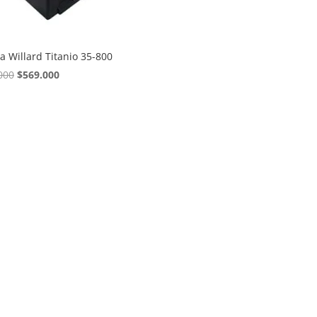
a Willard Titanio 35-800
El precio original era: $610.000.
El precio actual es: $569.000.
000
$
569.000
.