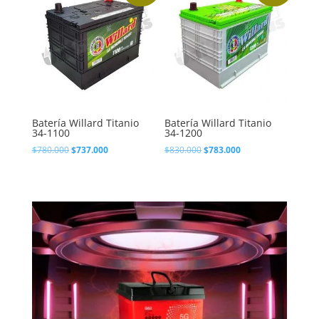
Batería Willard Titanio
Batería Willard Titanio
34-1100
34-1200
El
El
El
El
$
780.000
$
737.000
$
830.000
$
783.000
precio
precio
precio
precio
original
actual
original
actual
era:
es:
era:
es:
$780.000.
$737.000.
$830.000.
$783.000.