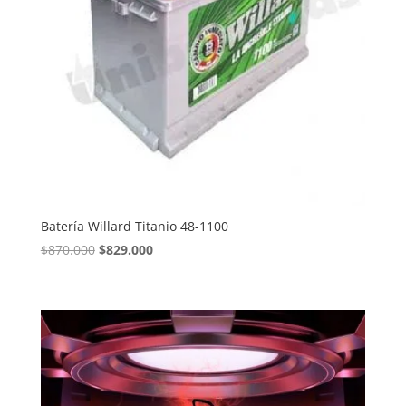
Batería Willard Titanio 48-1100
El
El
$
870.000
$
829.000
precio
precio
original
actual
era:
es:
$870.000.
$829.000.