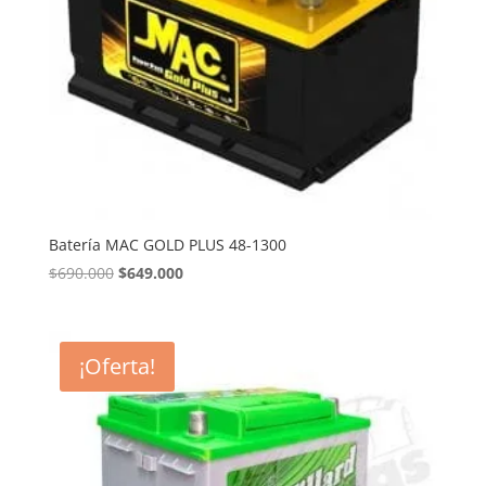
Batería MAC GOLD PLUS 48-1300
El
El
$
690.000
$
649.000
precio
precio
original
actual
era:
es:
¡Oferta!
$690.000.
$649.000.