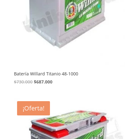
Batería Willard Titanio 48-1000
El
El
$
730.000
$
687.000
precio
precio
original
actual
era:
es:
¡Oferta!
$730.000.
$687.000.