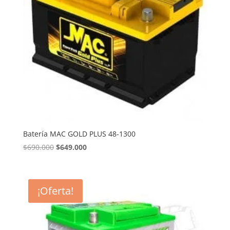
Batería MAC GOLD PLUS 48-1300
El
El
$
690.000
$
649.000
precio
precio
original
actual
era:
es:
¡Oferta!
$690.000.
$649.000.