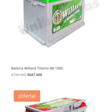
Batería Willard Titanio 48-1000
El
El
$
730.000
$
687.000
precio
precio
original
actual
era:
es:
¡Oferta!
$730.000.
$687.000.