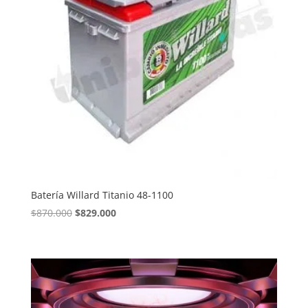
Batería Willard Titanio 48-1100
El
El
$
870.000
$
829.000
precio
precio
original
actual
era:
es:
$870.000.
$829.000.