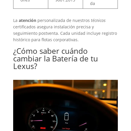
da
La
atención
personalizada de nuestros
técnicos
certificados asegura instalación precisa y
seguimiento postventa. Cada unidad incluye registro
histórico para flotas corporativas.
¿Cómo saber cuándo
cambiar la
Batería
de tu
Lexus?