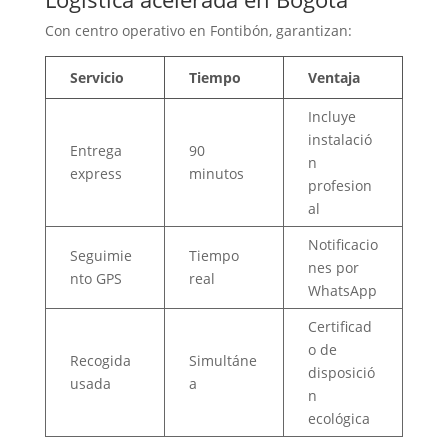
Con centro operativo en Fontibón, garantizan:
Servicio
Tiempo
Ventaja
Incluye
instalació
Entrega
90
n
express
minutos
profesion
al
Notificacio
Seguimie
Tiempo
nes por
nto GPS
real
WhatsApp
Certificad
o de
Recogida
Simultáne
disposició
usada
a
n
ecológica