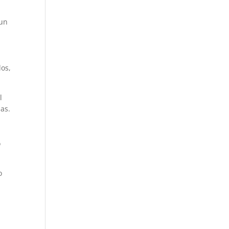
 un
os,
l
as.
o
o