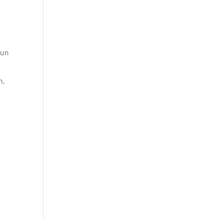
 un
n,