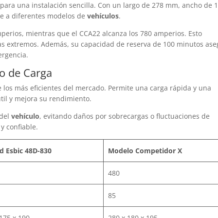
para una instalación sencilla. Con un largo de 278 mm, ancho de 
e a diferentes modelos de
vehículos
.
mperios, mientras que el CCA22 alcanza los 780 amperios. Esto
mas extremos. Además, su capacidad de reserva de 100 minutos as
ergencia.
o de Carga
 los más eficientes del mercado. Permite una carga rápida y una
til y mejora su rendimiento.
 del
vehículo
, evitando daños por sobrecargas o fluctuaciones de
 y confiable.
rd Esbic 48D-830
Modelo Competidor X
480
85
175 x 190
280 x 180 x 195