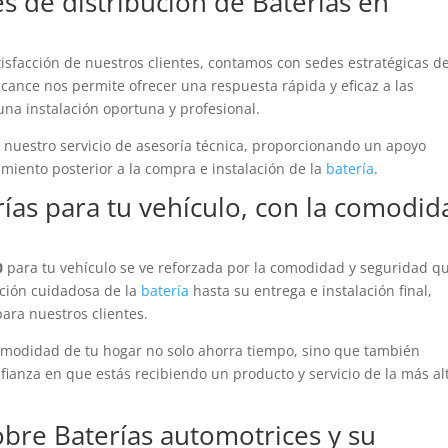
es de distribución de
Baterías
en
atisfacción de nuestros clientes, contamos con sedes estratégicas d
alcance nos permite ofrecer una respuesta rápida y eficaz a las
una instalación oportuna y profesional.
a nuestro servicio de asesoría técnica, proporcionando un apoyo
miento posterior a la compra e instalación de la
batería
.
rías
para tu vehículo, con la comodid
0
para tu vehículo se ve reforzada por la comodidad y seguridad q
ección cuidadosa de la
batería
hasta su entrega e instalación final,
ara nuestros clientes.
 comodidad de tu hogar no solo ahorra tiempo, sino que también
ianza en que estás recibiendo un producto y servicio de la más al
sobre
Baterías
automotrices y su