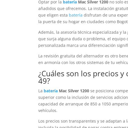
Optar por la
batería
Mac Silver 1200
no solo es
añadidos que ofrecemos. La instalación gratuit
que eligen esta
batería
disfrutan de una exper
la puerta de su hogar en ciudades como Bogotá
Además, la asesoría técnica especializada y l
que surja alguna duda o problema, el equipo de 
personalizada marca una diferenciación signifi
La revisión gratuita del alternador es otro be
en armonía con los otros sistemas de tu vehícu
¿Cuáles son los precios y 
49?
La
batería
Mac Silver 1200
se posiciona compet
superior como la inclusión de servicios adici
capacidad de arranque de 850 a 1050 amperio
vehículos.
Los precios son transparentes y se adaptan a l
incluida la posibilidad de pagar contra entre