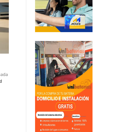
uada
ad