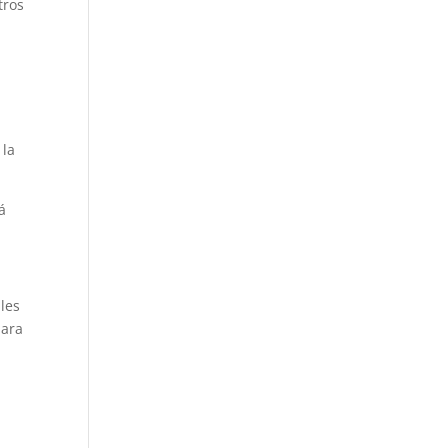
tros
 la
á
les
para