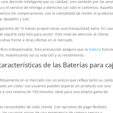
 una decisión inteligente por su calidad, sino también por los serv
a y el servicio de entrega a domicilio son solo el comienzo. Aquello
iencia sin complicaciones, con la comodidad de recibir el product
, Medellín y Cali.
a garantía de 15 meses proporcionan una tranquilidad extra. En cas
soporte está listo para asistir. Este nivel de atención al cliente
cativa frente a otras ofertas en el mercado.
neficio indispensable. Esta precaución asegura que la
batería
funcio
lo, maximizando así su vida útil y su rendimiento.
características de las
Baterías
para ca
itivamente en el mercado con un precio que refleja tanto su calid
onales sin costo. Los usuarios pueden esperar un producto con una
s y una reserva de 150 minutos, ideal para una amplia gama de
as necesidades de cada cliente. Con opciones de pago flexibles,
ga, los usuarios gozan de una experiencia de compra segura y