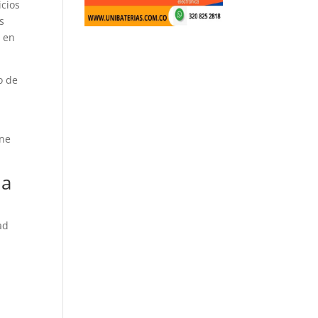
icios
s
o en
o de
ne
ja
ad