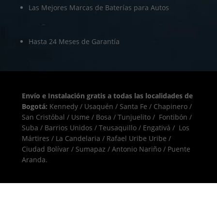
Las Mejores Marcas de Baterías para Autos
Hasta 24 Meses de Garantía
Envío e Instalación gratis a todas las localidades de
Bogotá:
Kennedy / Usaquén / Santa Fe / Chapinero /
San Cristóbal / Usme / Bosa / Tunjuelito / Fontibón /
Suba / Barrios Unidos / Teusaquillo / Engativá / Los
Mártires / La Candelaria / Rafael Uribe Uribe /
Ciudad Bolívar / Sumapaz / Antonio Nariño / Puente
Aranda.