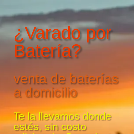
¿Varado por
Batería?
venta de baterías
a domicilio
Te la llevamos donde
estés, sin costo