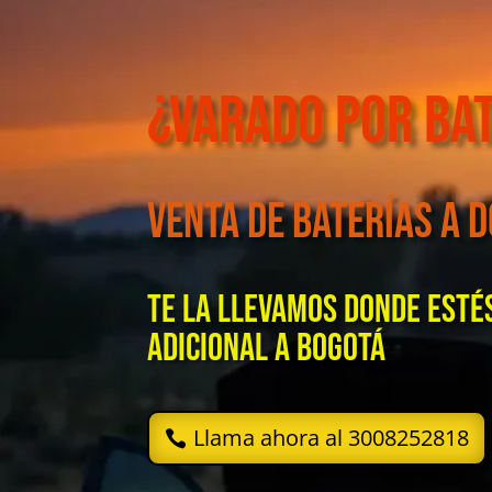
¿Varado por Ba
venta de baterías a d
Te la llevamos donde estés
adicional a Bogotá
Llama ahora al 3008252818