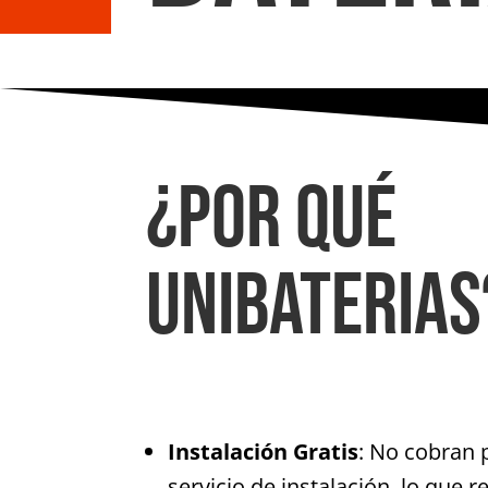
¿Por qué
Unibaterias
Instalación Gratis
: No cobran 
servicio de instalación, lo que r