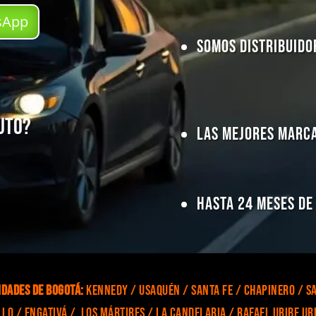
tsApp
Somos Distribuido
auto?
Las Mejores Marca
Hasta 24 Meses de
idades de Bogotá:
Kennedy / Usaquén / Santa Fe / Chapinero / Sa
llo / Engativá / Los Mártires / La Candelaria / Rafael Uribe Ur