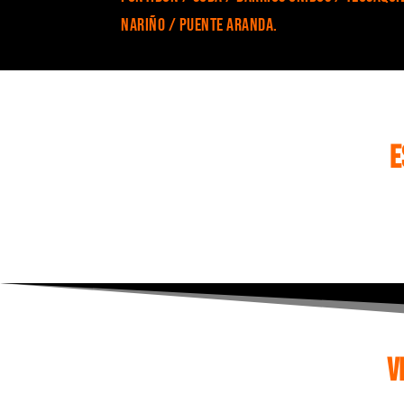
Nariño / Puente Aranda.
E
V