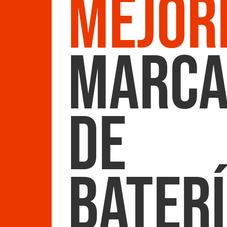
Mejor
marca
de
Bater