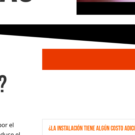
?
por el
¿La instalación tiene algún costo adic
educe el