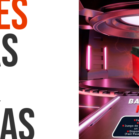
es
s
ías