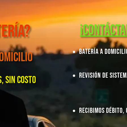
tería?
¡Contácta
Batería a Domicili
omicilio
Revisión de Sistem
, sin costo
Recibimos Débito, 