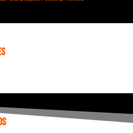
es
os