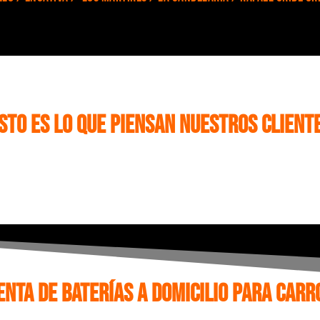
sto es lo que piensan nuestros client
enta de baterías a domicilio para Carr