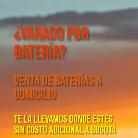
¿Varado por
Batería?
venta de baterías a
domicilio
Te la llevamos donde estés,
sin costo adicional a Bogotá