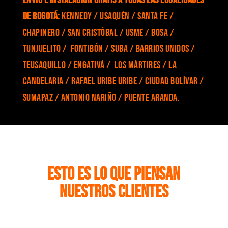
Envío e Instalación gratis a todas las localidades
de Bogotá:
Kennedy / Usaquén / Santa Fe /
Chapinero / San Cristóbal / Usme / Bosa /
Tunjuelito / Fontibón / Suba / Barrios Unidos /
Teusaquillo / Engativá / Los Mártires / La
Candelaria / Rafael Uribe Uribe / Ciudad Bolívar /
Sumapaz / Antonio Nariño / Puente Aranda.
Esto es lo que piensan
nuestros clientes