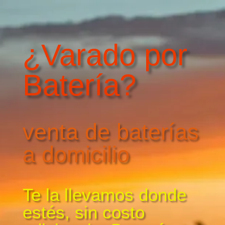
¿Varado por
Batería?
venta de baterías
a domicilio
Te la llevamos donde
estés, sin costo