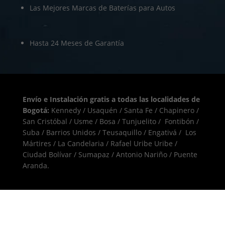
Las Mejores Marcas de Baterías para Autos
Hasta 24 Meses de Garantía
Envío e Instalación gratis a todas las localidades de
Bogotá:
Kennedy / Usaquén / Santa Fe / Chapinero /
San Cristóbal / Usme / Bosa / Tunjuelito / Fontibón /
Suba / Barrios Unidos / Teusaquillo / Engativá / Los
Mártires / La Candelaria / Rafael Uribe Uribe /
Ciudad Bolívar / Sumapaz / Antonio Nariño / Puente
Aranda.