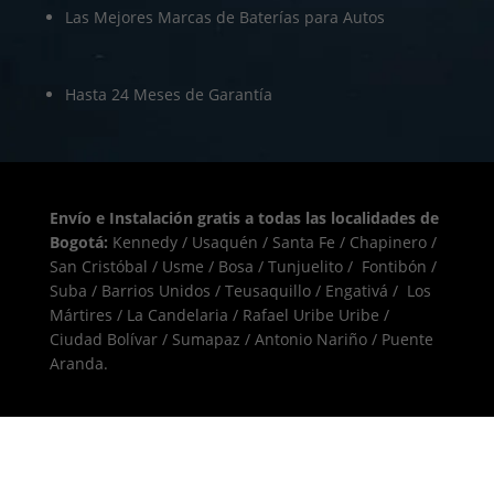
Las Mejores Marcas de Baterías para Autos
Hasta 24 Meses de Garantía
Envío e Instalación gratis a todas las localidades de
Bogotá:
Kennedy / Usaquén / Santa Fe / Chapinero /
San Cristóbal / Usme / Bosa / Tunjuelito / Fontibón /
Suba / Barrios Unidos / Teusaquillo / Engativá / Los
Mártires / La Candelaria / Rafael Uribe Uribe /
Ciudad Bolívar / Sumapaz / Antonio Nariño / Puente
Aranda.