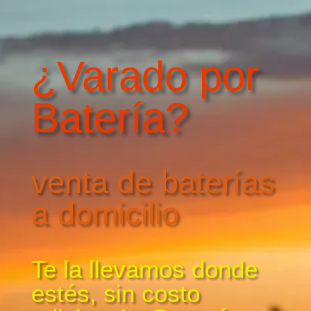
¿Varado por
Batería?
venta de baterías
a domicilio
Te la llevamos donde
estés, sin costo